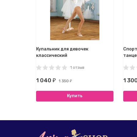
Купальник для девочек
Спорт
классический
танце
1 отзыв
1 040
1 30
₽
1 350
₽
Купить