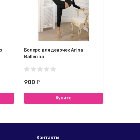
o
Болеро для девочек Arina
Балетки дл
Ballerina
возраста Ca
900
1 900
₽
₽
2
Купить
Контакты