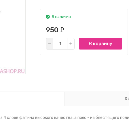
В наличии
950
₽
В корзину
Х
з 4 слоев фатина высокого качества, а пояс - из блестящего пол