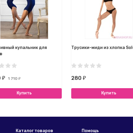
ивный купальник для
Трусики-миди из хлопка Sol
в
0
280
₽
₽
1 710
₽
Купить
Купить
Каталог товаров
Помощь