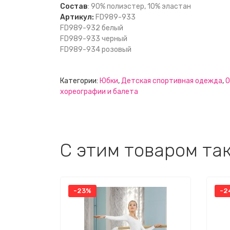
Состав
: 90% полиэстер, 10% эластан
Артикул:
FD989-933
FD989-932 белый
FD989-933 черный
FD989-934 розовый
Категории:
Юбки
,
Детская спортивная одежда
,
О
хореографии и балета
C этим товаром та
-23%
-2