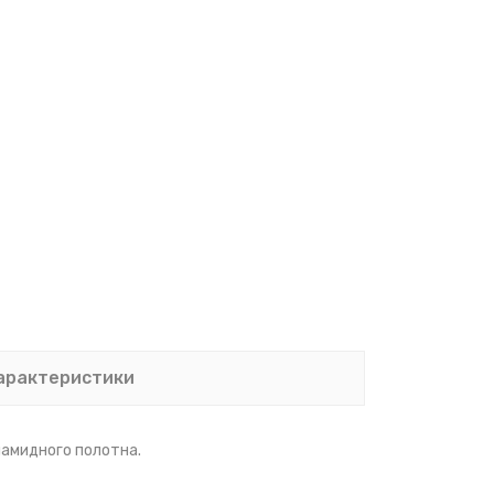
арактеристики
иамидного полотна.