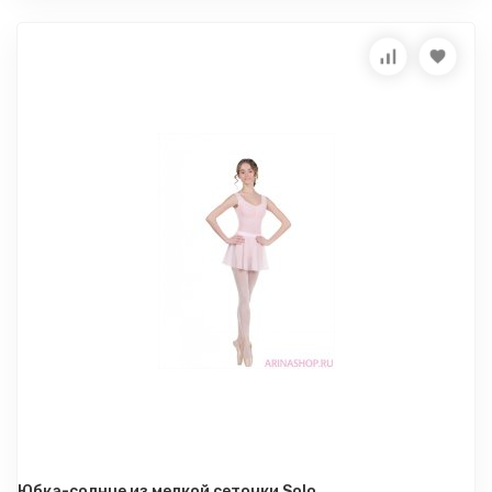
Юбка-солнце из мелкой сеточки Solo