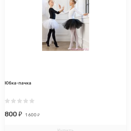
Юбка-пачка
800
₽
1 600
₽
Купить