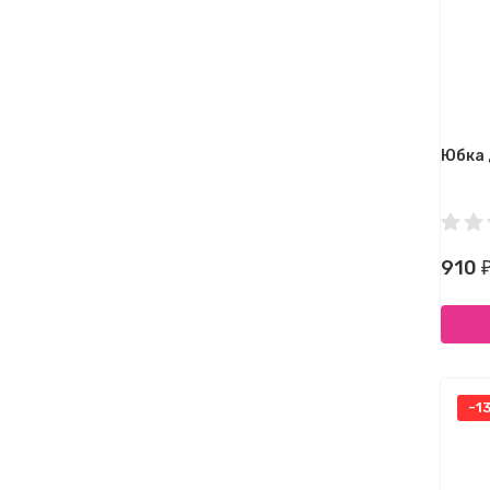
Юбка 
910
-1