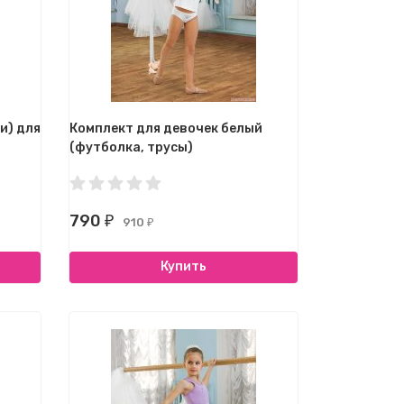
и) для
Комплект для девочек белый
(футболка, трусы)
790
₽
910
₽
Купить