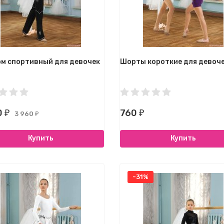
м спортивный для девочек
Шорты короткие для девоч
0
760
₽
₽
3 960
₽
Купить
Купить
-31%