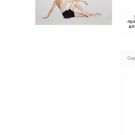
пр
дл
Сор