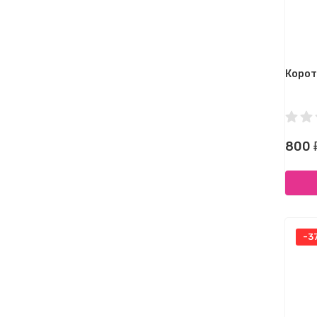
Корот
800
-3