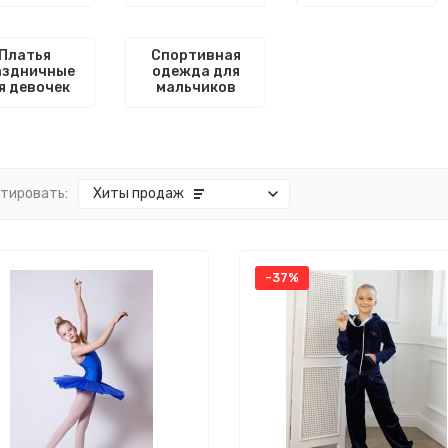
Платья
Спортивная
аздничные
одежда для
я девочек
мальчиков
тировать:
Хиты продаж
-37%