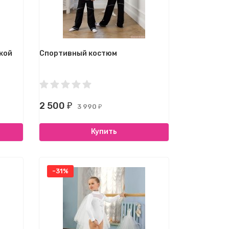
кой
Спортивный костюм
2 500
₽
3 990
₽
Купить
-31%