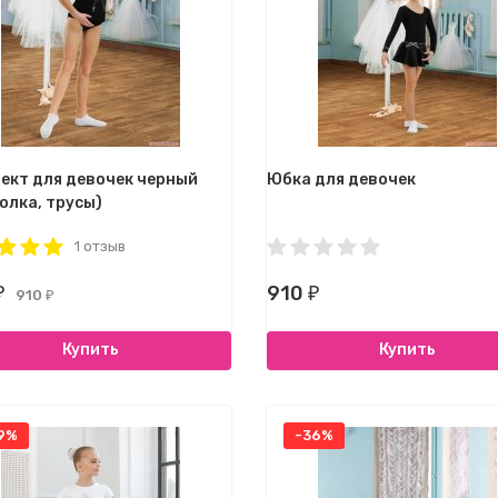
ект для девочек черный
Юбка для девочек
олка, трусы)
1 отзыв
910
₽
₽
910
₽
Купить
Купить
9%
-36%