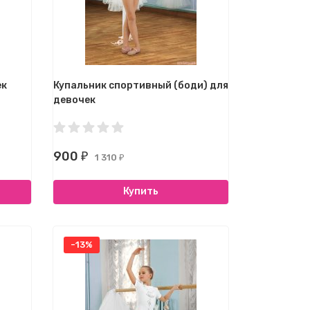
ек
Купальник спортивный (боди) для
девочек
900
₽
1 310
₽
Купить
-13%