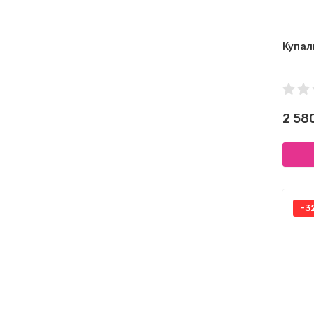
Купал
2 58
-3