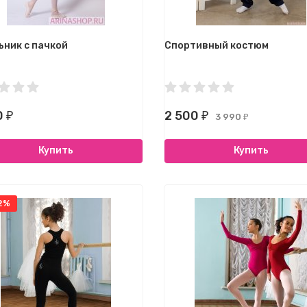
ьник с пачкой
Спортивный костюм
0
2 500
₽
₽
3 990
₽
Купить
Купить
2%