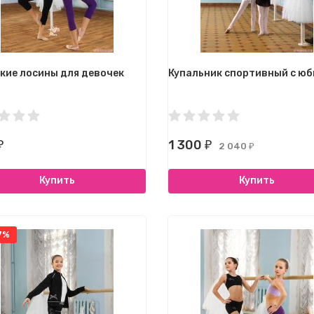
кие лосины для девочек
Купальник спортивный с юб
1 300
₽
₽
2 040
₽
Купить
Купить
7%