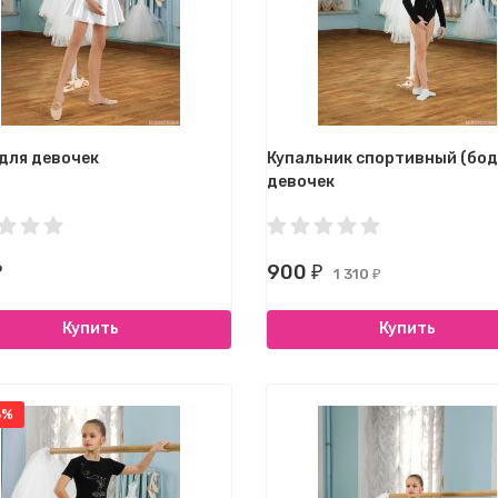
для девочек
Купальник спортивный (бод
девочек
900
₽
₽
1 310
₽
Купить
Купить
3%