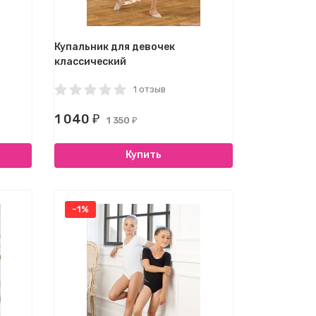
Купальник для девочек
классический
1 отзыв
1 040
₽
1 350
₽
Купить
-1%