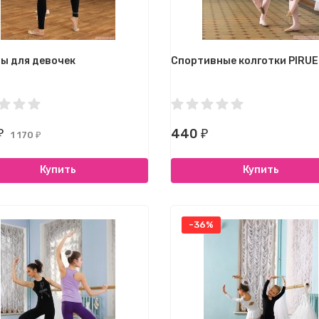
ы для девочек
Спортивные колготки PIRU
440
₽
₽
1 170
₽
Купить
Купить
-36%