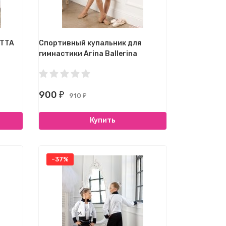
ETTA
Спортивный купальник для
гимнастики Arina Ballerina
900
₽
910
₽
Купить
-37%