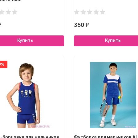
350
₽
₽
Купить
Купить
8%
-борцовка для мальчиков
Футболка для мальчиков A