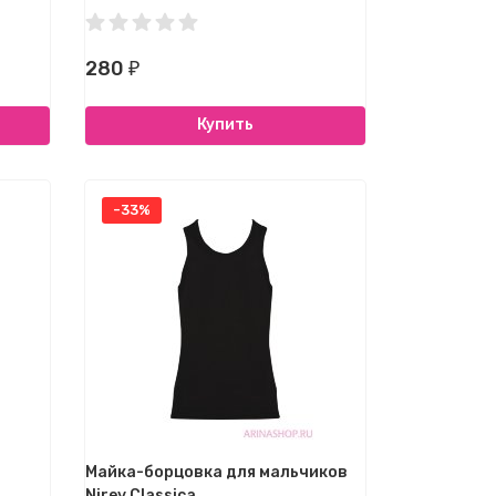
280
₽
Купить
-33%
Майка-борцовка для мальчиков
Nirey Classica