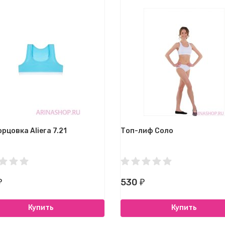
рцовка Aliera 7.21
Топ-лиф Соло
530
₽
₽
Купить
Купить