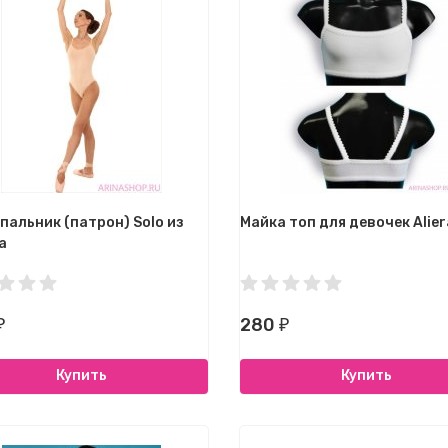
пальник (патрон) Solo из
Майка топ для девочек Aliera
а
280
₽
₽
Купить
Купить