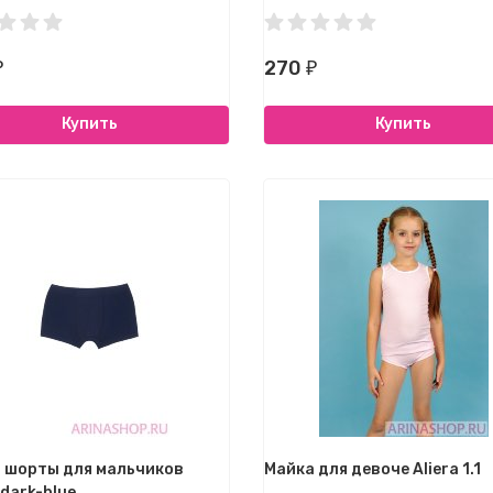
270
₽
₽
Купить
Купить
 шорты для мальчиков
Майка для девоче Aliera 1.1
 dark-blue