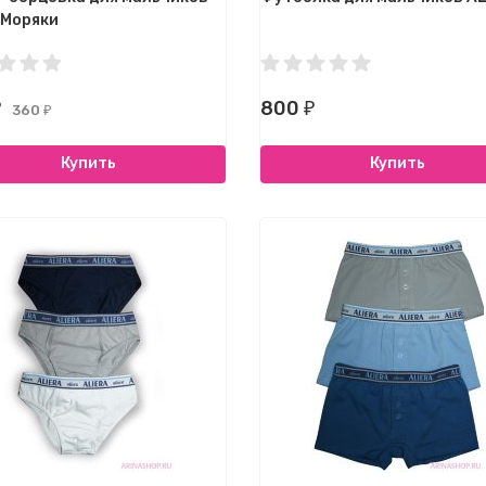
 Моряки
800
₽
₽
360
₽
Купить
Купить