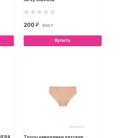
200
₽
300
₽
Купить
LIERA
Трусы невидимки детские