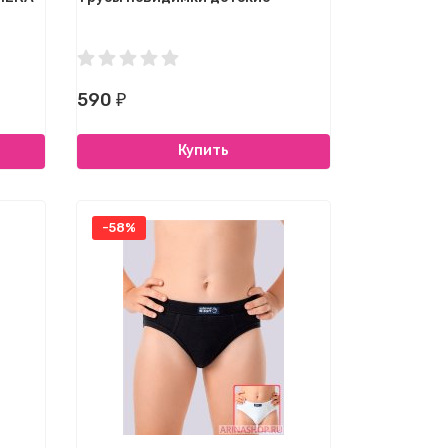
590
₽
Купить
-58%