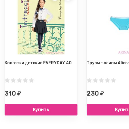
Колготки детские EVERYDAY 40
Трусы - слипы Aliera
310
230
₽
₽
Купить
Купит