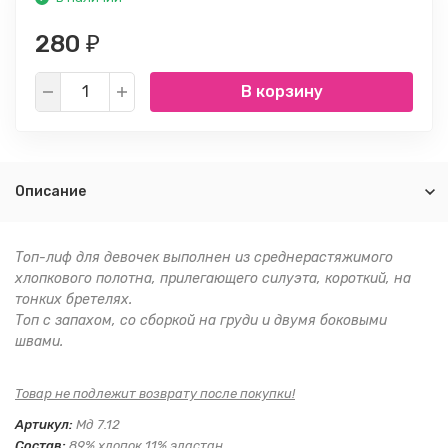
280
₽
В корзину
Описание
Топ-лиф для девочек выполнен из среднерастяжимого
хлопкового полотна, прилегающего силуэта, короткий, на
тонких бретелях.
Топ с запахом, со сборкой на груди и двумя боковыми
швами.
Товар не подлежит возврату после покупки!
Артикул:
Мд 7.12
Состав:
89% хлопок 11% эластан