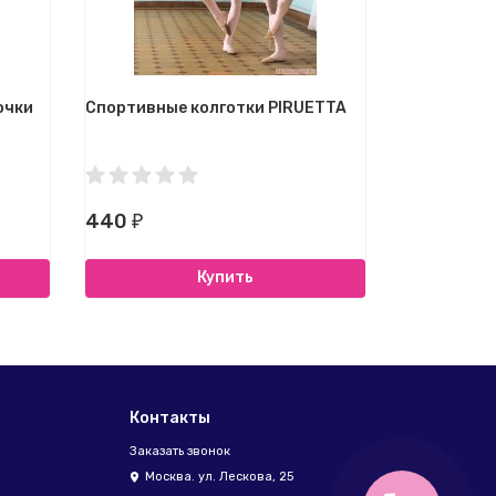
очки
Спортивные колготки PIRUETTA
Колготки д
440
290
₽
₽
Купить
Контакты
Заказать звонок
Москва. ул. Лескова, 25