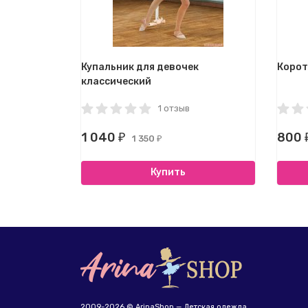
Купальник для девочек
Корот
классический
1 отзыв
1 040
800
₽
1 350
₽
Купить
2009-2026 © ArinaShop — Детская одежда