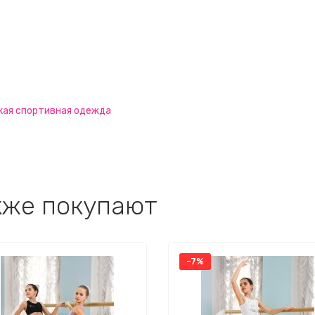
кая спортивная одежда
кже покупают
-7%