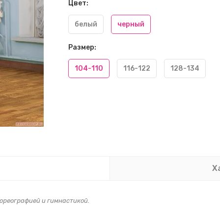
Цвет:
белый
черный
Размер:
104-110
116-122
128-134
Х
хореографией и гимнастикой.