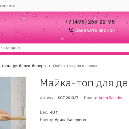
и оплата
+7 (495) 255-22-98
Заказать звонок
 топы, футболки, болеро
Майка-топ для девочек
Майка-топ для де
Артикул:
SGT 201027
Бренд:
Arina Balerina
Вес:
40 г
Бренд:
Арина Балерина