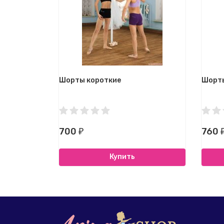
Шорты короткие
Шорты
700
760
₽
Купить