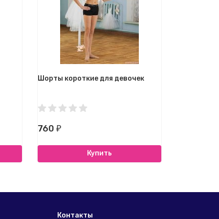
Шорты короткие для девочек
Короткие л
760
800
₽
₽
Купить
Контакты