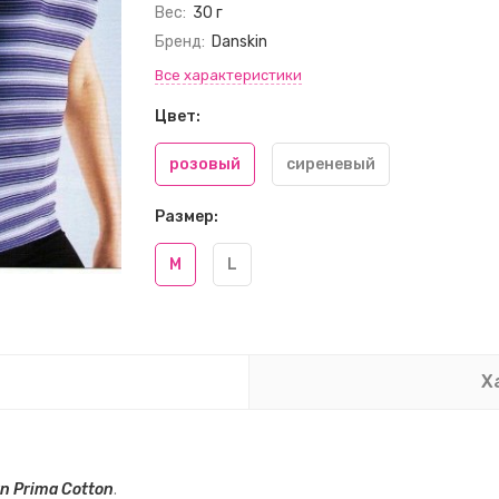
Вес:
30 г
Бренд:
Danskin
Все характеристики
Цвет:
розовый
сиреневый
Размер:
M
L
Х
n Prima Cotton
.