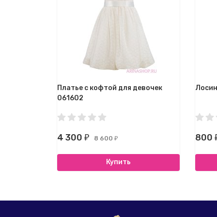
Платье с кофтой для девочек
Лосин
061602
4 300
800
₽
8 600
₽
Купить