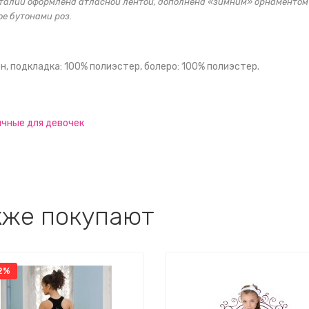
 талии оформлена атласной лентой, дополнена «зимним» орнаментом 
ое бутонами роз.
н, подкладка: 100% полиэстер, болеро: 100% полиэстер.
ичные для девочек
кже покупают
2%