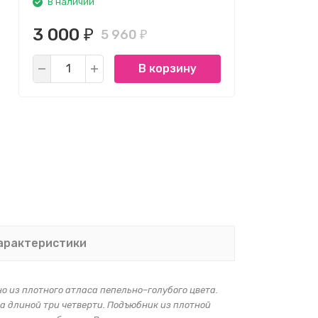
В наличии
3 000
5 960
₽
₽
В корзину
арактеристики
о из плотного атласа пепельно–голубого цвета.
а длиной три четверти. Подъюбник из плотной