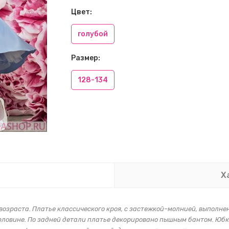
Цвет:
голубой
Размер:
128-134
Х
озраста. Платье классического кроя, с застежкой–молнией, выполнен
рловине. По задней детали платье декорировано пышным бантом. Юбк