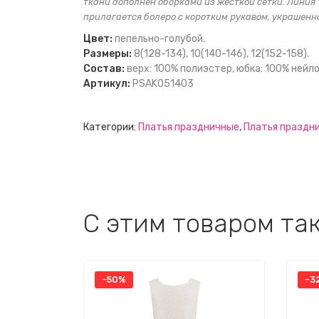
ткани дополнен оборками из жесткой сетки. Линия
прилагается болеро с коротким рукавом, украшенн
Цвет:
пепельно-голубой.
Размеры:
8(128-134), 10(140-146), 12(152-158).
Состав:
верх: 100% полиэстер, юбка: 100% нейло
Артикул:
PSAK051403
Категории:
Платья праздничные
,
Платья праздн
C этим товаром та
-50%
-3