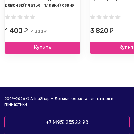
девочек(платье+плавки) серия
Snow queen
1 400
3 820
₽
₽
4 300
₽
Купить
Купит
2009-2026 © ArinaShop — Детская одежда для танцев и
гимнастики
+7 (495) 255 22 98