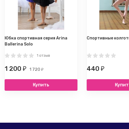
Юбка спортивная серия Arina
Спортивные колгот
Ballerina Solo
1 отзыв
1 200
440
₽
₽
1 720
₽
Купить
Купит