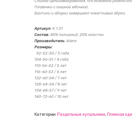
Спинка цельновыкроенная, что особенно удобно для
Плавочки с пышной юбочкой.
Бантики и оборки завершают кокетливый образ.
Артикул:
К 7.21
Состав:
80% полиамид, 20% эластан
Производитель:
Aliera
Размеры:
92-52-50 / 3 года
104-56-51 / 4 года
110-56-52 / 5 лет
116-60-53 / 6 лет
122-60-54 / 7 лет
128-64-54 / 8 лет
134-68-57 / 9 лет
140-72-60 / 10 лет
Категории:
Раздельные купальники
,
Пляжная оде