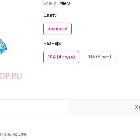
Бренд:
Aliera
Цвет:
розовый
Размер:
104 (4 года)
116 (6 лет)
Х
зками на шее.