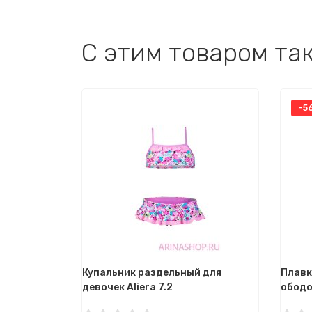
C этим товаром та
-5
Купальник раздельный для
Плавк
девочек Aliera 7.2
ободо