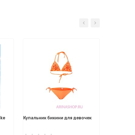
oke
Купальник бикини для девочек
Спортивные