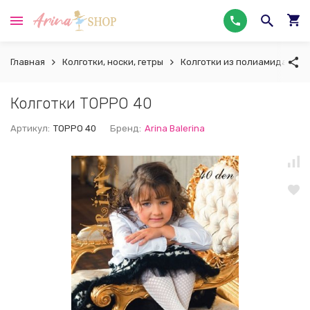
Главная
Колготки, носки, гетры
Колготки из полиамида
К
Колготки TOPPO 40
Артикул:
TOPPO 40
Бренд:
Arina Balerina