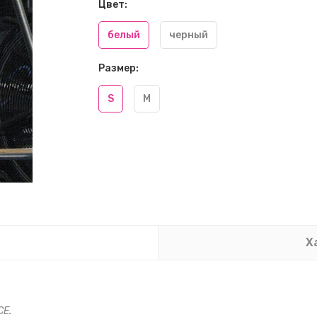
Цвет:
белый
черный
Размер:
S
M
Х
CE
.