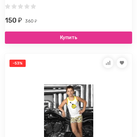
150
₽
360
₽
Купить
-53%